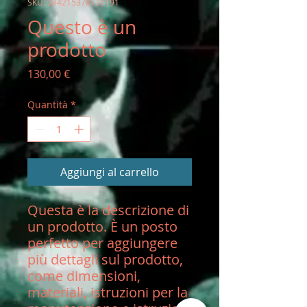
SKU: 284215376135191
Questo è un
prodotto
Prezzo
130,00 €
Quantità
*
Aggiungi al carrello
Questa è la descrizione di 
un prodotto. È un posto 
perfetto per aggiungere 
più dettagli sul prodotto, 
come dimensioni, 
materiali, istruzioni per la 