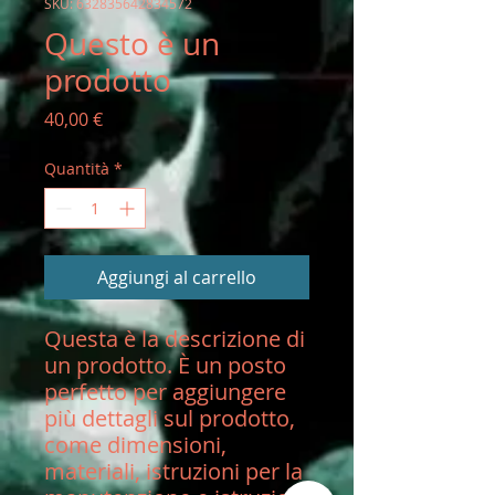
SKU: 632835642834572
Questo è un
prodotto
Prezzo
40,00 €
Quantità
*
Aggiungi al carrello
Questa è la descrizione di 
un prodotto. È un posto 
perfetto per aggiungere 
più dettagli sul prodotto, 
come dimensioni, 
materiali, istruzioni per la 