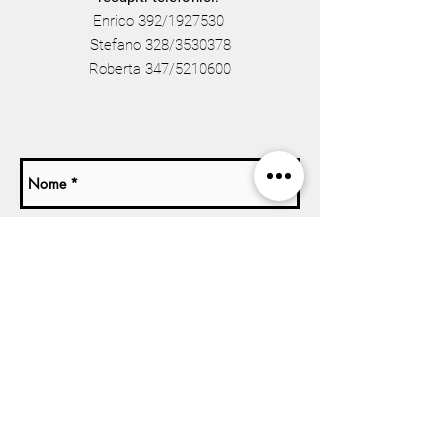
Enrico 392/1927530
Stefano 328/3530378
Roberta 347/5210600