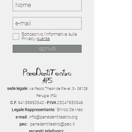
Sottoscrivo l'informativa sulla
Privacy
guarda
iscriviti
PaneDentiTeatro
APS
sede legale:
via Paolo Thaon de Revel, 3 - 06128
Perugia (PG)
C.F.
94139950540
-
P.IVA
03247650546
Legale Rappresentante:
Enrico De Meo
info@panedentiteatro.org
e-mail:
pec:
panedentiteatro@pec.it
recapiti telefonici: