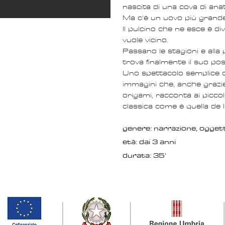
nascita di una cova di anatr
Ma c'è un uovo più grande 
Il pulcino che ne esce è di
vuole vicino.
Passano le stagioni e alla 
trova finalmente il suo po
Uno spettacolo semplice c
immagini che, anche grazie
origami, racconta ai piccoli
classica come è quella de 
genere: narrazione, oggett
età: dai 3 anni
durata: 35'