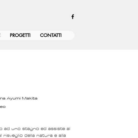
E
PROGETTI
CONTATTI
cena Ayumi Makita
Meo
no ad uno stagno ed assiste al
 risveglio della natura e alla